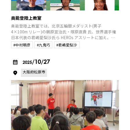
奥能登陸上教室
奥能登陸上教室では、北京五輪銀メダリスト(男子
4×100m リレー)の朝原宣治氏・塚原直貴 氏、世界選手権
日本代表の君嶋愛梨沙氏ら HEROs アスリートに加え、日
本陸上競技連盟(JAAF)の協 力によりロンドン五輪日本代表
#中村明彦
#九鬼巧
#君嶋愛梨沙
の九鬼巧氏、ロンドン・リオデジャネイロ五輪日本代表の
中村明彦氏が講師として参加。奥能登で陸上競技に取り組
む 100 名以上の小中高校生を中心に、トップアス リートに
/10/27
2025
よる直接指導を通じて、子どもたちに夢と希望を届けま
大阪府松原市
す。