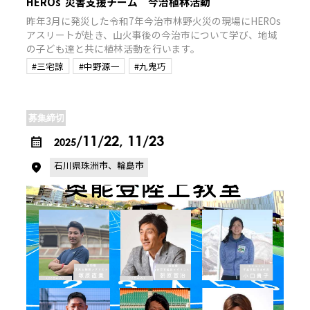
HEROs 災害支援チーム 今治植林活動
昨年3月に発災した令和7年今治市林野火災の現場にHEROs
アスリートが赴き、山火事後の今治市について学び、地域
の子ども達と共に植林活動を行います。
#三宅諒
#中野源一
#九鬼巧
募集締切
/11/22, 11/23
2025
石川県珠洲市、輪島市