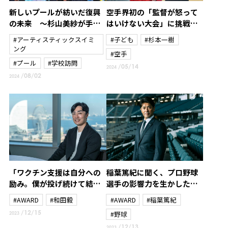
新しいプールが紡いだ復興
空手界初の「監督が怒って
の未来 ～杉山美紗が手に
はいけない大会」に挑戦～
した新たな使命と笑顔の贈
杉本一樹～
#アーティスティックスイミ
#子ども
#杉本一樹
り物～
ング
#空手
#プール
#学校訪問
/05/14
2024
/08/02
2024
「ワクチン支援は自分への
稲葉篤紀に聞く、プロ野球
励み。僕が投げ続けて結果
選手の影響力を生かした北
を残さなければいけない理
海道日本ハムファイターズ
#AWARD
#和田毅
#AWARD
#稲葉篤紀
由のひとつ」和田毅がプロ3
のスポーツ振興と地域課題
/12/15
#野球
2023
年目から続けている社会貢
解決策
/12/13
2023