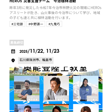
HEROs 災害支援チーム 今治植林活動
昨年3月に発災した令和7年今治市林野火災の現場にHEROs
アスリートが赴き、山火事後の今治市について学び、地域
の子ども達と共に植林活動を行います。
#三宅諒
#中野源一
#九鬼巧
募集締切
/11/22, 11/23
2025
石川県珠洲市、輪島市