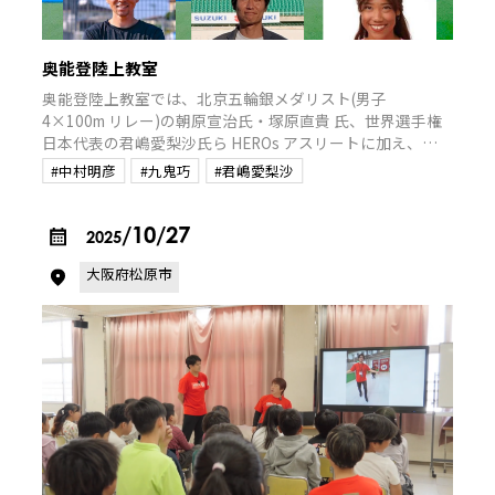
奥能登陸上教室
奥能登陸上教室では、北京五輪銀メダリスト(男子
4×100m リレー)の朝原宣治氏・塚原直貴 氏、世界選手権
日本代表の君嶋愛梨沙氏ら HEROs アスリートに加え、日
本陸上競技連盟(JAAF)の協 力によりロンドン五輪日本代表
#中村明彦
#九鬼巧
#君嶋愛梨沙
の九鬼巧氏、ロンドン・リオデジャネイロ五輪日本代表の
中村明彦氏が講師として参加。奥能登で陸上競技に取り組
む 100 名以上の小中高校生を中心に、トップアス リートに
/10/27
2025
よる直接指導を通じて、子どもたちに夢と希望を届けま
大阪府松原市
す。