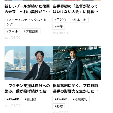
新しいプールが紡いだ復興
空手界初の「監督が怒って
の未来 ～杉山美紗が手に
はいけない大会」に挑戦～
した新たな使命と笑顔の贈
杉本一樹～
#アーティスティックスイミ
#子ども
#杉本一樹
り物～
ング
#空手
#プール
#学校訪問
/05/14
2024
/08/02
2024
「ワクチン支援は自分への
稲葉篤紀に聞く、プロ野球
励み。僕が投げ続けて結果
選手の影響力を生かした北
を残さなければいけない理
海道日本ハムファイターズ
#AWARD
#和田毅
#AWARD
#稲葉篤紀
由のひとつ」和田毅がプロ3
のスポーツ振興と地域課題
/12/15
#野球
2023
年目から続けている社会貢
解決策
/12/13
2023