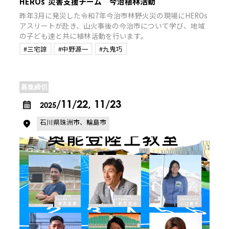
HEROs 災害支援チーム 今治植林活動
昨年3月に発災した令和7年今治市林野火災の現場にHEROs
アスリートが赴き、山火事後の今治市について学び、地域
の子ども達と共に植林活動を行います。
#三宅諒
#中野源一
#九鬼巧
募集締切
/11/22, 11/23
2025
石川県珠洲市、輪島市