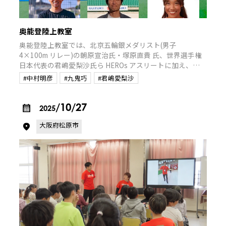
奥能登陸上教室
奥能登陸上教室では、北京五輪銀メダリスト(男子
4×100m リレー)の朝原宣治氏・塚原直貴 氏、世界選手権
日本代表の君嶋愛梨沙氏ら HEROs アスリートに加え、日
本陸上競技連盟(JAAF)の協 力によりロンドン五輪日本代表
#中村明彦
#九鬼巧
#君嶋愛梨沙
の九鬼巧氏、ロンドン・リオデジャネイロ五輪日本代表の
中村明彦氏が講師として参加。奥能登で陸上競技に取り組
む 100 名以上の小中高校生を中心に、トップアス リートに
/10/27
2025
よる直接指導を通じて、子どもたちに夢と希望を届けま
大阪府松原市
す。