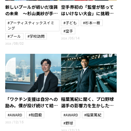
新しいプールが紡いだ復興
空手界初の「監督が怒って
の未来 ～杉山美紗が手に
はいけない大会」に挑戦～
した新たな使命と笑顔の贈
杉本一樹～
#アーティスティックスイミ
#子ども
#杉本一樹
り物～
ング
#空手
#プール
#学校訪問
/05/14
2024
/08/02
2024
「ワクチン支援は自分への
稲葉篤紀に聞く、プロ野球
励み。僕が投げ続けて結果
選手の影響力を生かした北
を残さなければいけない理
海道日本ハムファイターズ
#AWARD
#和田毅
#AWARD
#稲葉篤紀
由のひとつ」和田毅がプロ3
のスポーツ振興と地域課題
/12/15
#野球
2023
年目から続けている社会貢
解決策
/12/13
2023