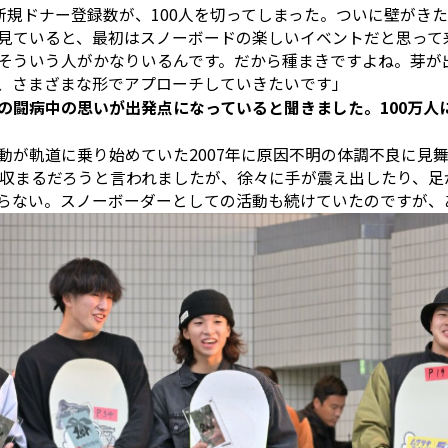
た新規ドナー登録数が、100人を切ってしまった。ついに壁がき
を見ていると、最初はスノーボードの楽しいイベントだと思って
そういう人がかなりいるんです。だから種まきですよね。芽が
、さまざまな形でアプローチしていきたいです」
んの闘病中の思いが出発点になっていると聞きました。100万人
動が軌道に乗り始めていた2007年に原因不明の体調不良に見
で収まるだろうと言われましたが、徐々に手が震え出したり、足
らない。スノーボーダーとしての活動も続けていたのですが、