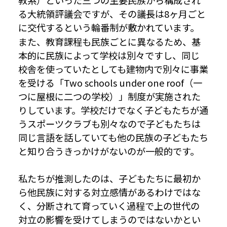
教系）といった三つの主要民族から構成され
る大統領評議会ですが、その議長は8ヶ月ごと
に交代するという輪番制が敷かれています。
また、教育課程も民族ごとに異なるため、基
本的に民族によって学校は別々ですし、同じ
校舎を使っていたとしても建物内で別々に事業
を受ける「Two schools under one roof（一
つに屋根に二つの学校）」制度が実施された
りしています。学校だけでなく子どもたちが通
うスポーツクラブも別々なので子どもたちは
同じ言語を話していても他の民族の子どもたち
と知り合うきっかけがないのが一般的です。
私たちが推測したのは、子どもたちに最初か
ら他民族に対する対立感情があるわけではな
く、分断されて育っていく過程で上の世代の
対立の影響を受けてしまうのではないかとい