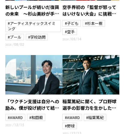
新しいプールが紡いだ復興
空手界初の「監督が怒って
の未来 ～杉山美紗が手に
はいけない大会」に挑戦～
した新たな使命と笑顔の贈
杉本一樹～
#アーティスティックスイミ
#子ども
#杉本一樹
り物～
ング
#空手
#プール
#学校訪問
/05/14
2024
/08/02
2024
「ワクチン支援は自分への
稲葉篤紀に聞く、プロ野球
励み。僕が投げ続けて結果
選手の影響力を生かした北
を残さなければいけない理
海道日本ハムファイターズ
#AWARD
#和田毅
#AWARD
#稲葉篤紀
由のひとつ」和田毅がプロ3
のスポーツ振興と地域課題
/12/15
#野球
2023
年目から続けている社会貢
解決策
/12/13
2023