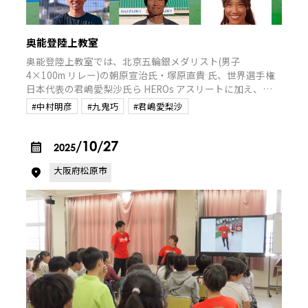
奥能登陸上教室
奥能登陸上教室では、北京五輪銀メダリスト(男子
4×100m リレー)の朝原宣治氏・塚原直貴 氏、世界選手権
日本代表の君嶋愛梨沙氏ら HEROs アスリートに加え、日
本陸上競技連盟(JAAF)の協 力によりロンドン五輪日本代表
#中村明彦
#九鬼巧
#君嶋愛梨沙
の九鬼巧氏、ロンドン・リオデジャネイロ五輪日本代表の
中村明彦氏が講師として参加。奥能登で陸上競技に取り組
む 100 名以上の小中高校生を中心に、トップアス リートに
/10/27
2025
よる直接指導を通じて、子どもたちに夢と希望を届けま
大阪府松原市
す。