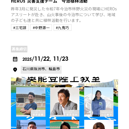
HEROs 災害支援チーム 今治植林活動
昨年3月に発災した令和7年今治市林野火災の現場にHEROs
アスリートが赴き、山火事後の今治市について学び、地域
の子ども達と共に植林活動を行います。
#三宅諒
#中野源一
#九鬼巧
募集締切
/11/22, 11/23
2025
石川県珠洲市、輪島市