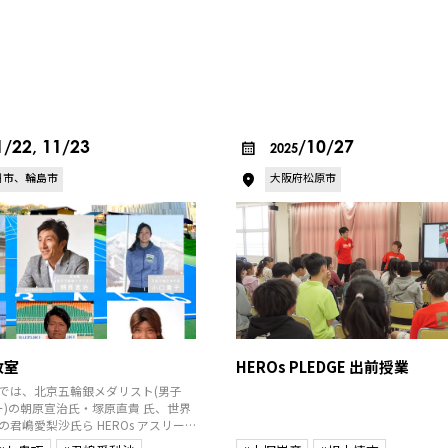
1/22, 11/23
/10/27
2025
洲市、輪島市
大阪府松原市
教室
HEROs PLEDGE 出前授業
では、北京五輪銀メダリスト(男子
レー)の朝原宣治氏・塚原直貴 氏、世界
君嶋愛梨沙氏ら HEROs アスリー
上競技連盟(JAAF)の協 力によりロ