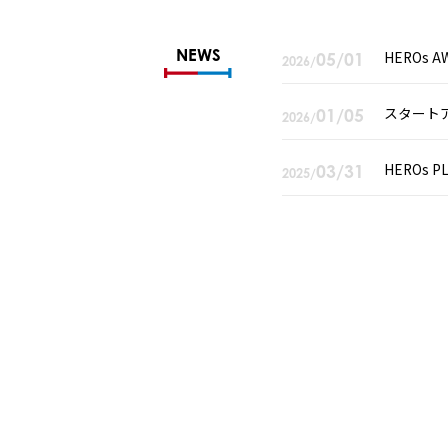
NEWS
HEROs
05/01
2026/
スタート
01/05
2026/
HEROs
03/31
2025/
SCHEDULE & REPORT