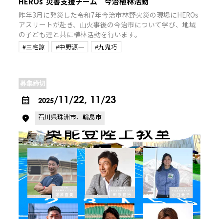
HEROs 災害支援チーム 今治植林活動
昨年3月に発災した令和7年今治市林野火災の現場にHEROs
アスリートが赴き、山火事後の今治市について学び、地域
の子ども達と共に植林活動を行います。
#三宅諒
#中野源一
#九鬼巧
募集締切
/11/22, 11/23
2025
石川県珠洲市、輪島市