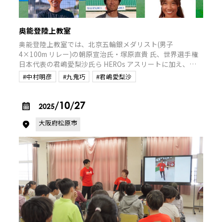
奥能登陸上教室
奥能登陸上教室では、北京五輪銀メダリスト(男子
4×100m リレー)の朝原宣治氏・塚原直貴 氏、世界選手権
日本代表の君嶋愛梨沙氏ら HEROs アスリートに加え、日
本陸上競技連盟(JAAF)の協 力によりロンドン五輪日本代表
#中村明彦
#九鬼巧
#君嶋愛梨沙
の九鬼巧氏、ロンドン・リオデジャネイロ五輪日本代表の
中村明彦氏が講師として参加。奥能登で陸上競技に取り組
む 100 名以上の小中高校生を中心に、トップアス リートに
/10/27
2025
よる直接指導を通じて、子どもたちに夢と希望を届けま
大阪府松原市
す。