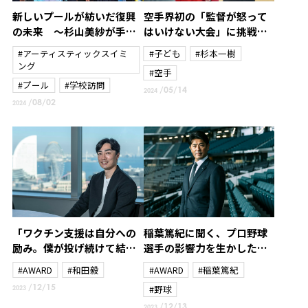
新しいプールが紡いだ復興
空手界初の「監督が怒って
の未来 ～杉山美紗が手に
はいけない大会」に挑戦～
した新たな使命と笑顔の贈
杉本一樹～
#アーティスティックスイミ
#子ども
#杉本一樹
り物～
ング
#空手
#プール
#学校訪問
/05/14
2024
/08/02
2024
「ワクチン支援は自分への
稲葉篤紀に聞く、プロ野球
励み。僕が投げ続けて結果
選手の影響力を生かした北
を残さなければいけない理
海道日本ハムファイターズ
#AWARD
#和田毅
#AWARD
#稲葉篤紀
由のひとつ」和田毅がプロ3
のスポーツ振興と地域課題
/12/15
#野球
2023
年目から続けている社会貢
解決策
/12/13
2023