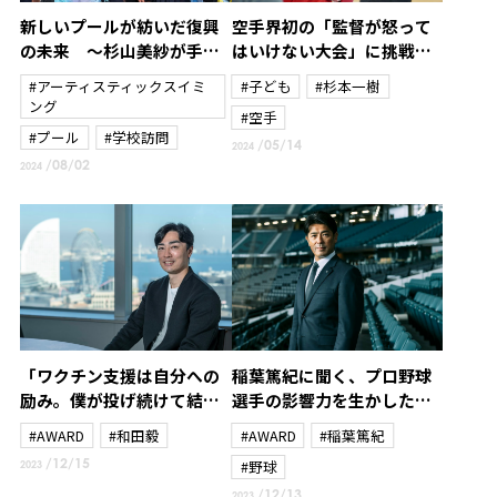
新しいプールが紡いだ復興
空手界初の「監督が怒って
の未来 ～杉山美紗が手に
はいけない大会」に挑戦～
した新たな使命と笑顔の贈
杉本一樹～
#アーティスティックスイミ
#子ども
#杉本一樹
り物～
ング
#空手
#プール
#学校訪問
/05/14
2024
/08/02
2024
「ワクチン支援は自分への
稲葉篤紀に聞く、プロ野球
励み。僕が投げ続けて結果
選手の影響力を生かした北
を残さなければいけない理
海道日本ハムファイターズ
#AWARD
#和田毅
#AWARD
#稲葉篤紀
由のひとつ」和田毅がプロ3
のスポーツ振興と地域課題
/12/15
#野球
2023
年目から続けている社会貢
解決策
/12/13
2023