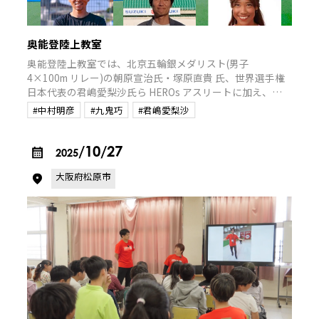
奥能登陸上教室
奥能登陸上教室では、北京五輪銀メダリスト(男子
4×100m リレー)の朝原宣治氏・塚原直貴 氏、世界選手権
日本代表の君嶋愛梨沙氏ら HEROs アスリートに加え、日
本陸上競技連盟(JAAF)の協 力によりロンドン五輪日本代表
#中村明彦
#九鬼巧
#君嶋愛梨沙
の九鬼巧氏、ロンドン・リオデジャネイロ五輪日本代表の
中村明彦氏が講師として参加。奥能登で陸上競技に取り組
む 100 名以上の小中高校生を中心に、トップアス リートに
/10/27
2025
よる直接指導を通じて、子どもたちに夢と希望を届けま
大阪府松原市
す。