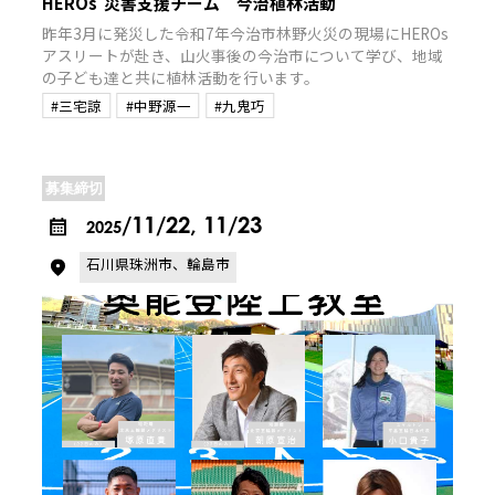
HEROs 災害支援チーム 今治植林活動
昨年3月に発災した令和7年今治市林野火災の現場にHEROs
アスリートが赴き、山火事後の今治市について学び、地域
の子ども達と共に植林活動を行います。
#三宅諒
#中野源一
#九鬼巧
募集締切
/11/22, 11/23
2025
石川県珠洲市、輪島市