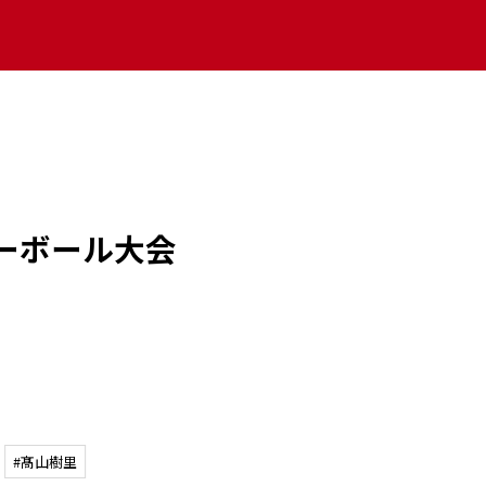
ーボール大会
#髙山樹里